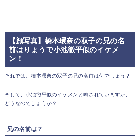
【顔写真】橋本環奈の双子の兄の名
前はりょうで小池徹平似のイケメ
ン！
それでは、橋本環奈の双子の兄の名前は何でしょう？
そして、小池徹平似のイケメンと噂されていますが、
どうなのでしょうか？
兄の名前は？