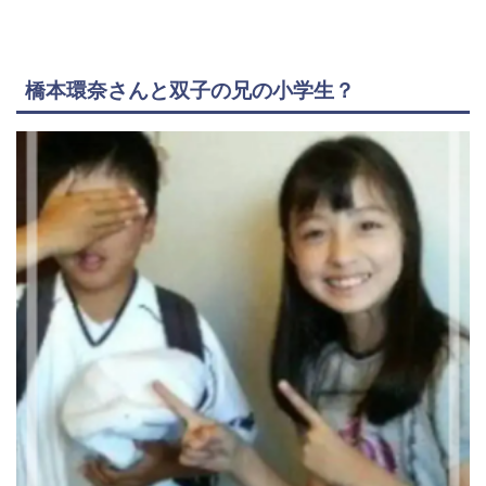
橋本環奈さんと双子の兄の小学生？