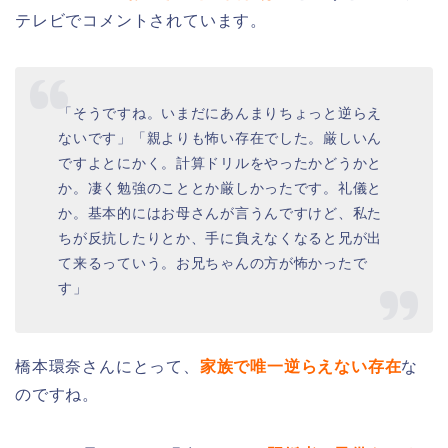
テレビでコメントされています。
「そうですね。いまだにあんまりちょっと逆らえ
ないです」「親よりも怖い存在でした。厳しいん
ですよとにかく。計算ドリルをやったかどうかと
か。凄く勉強のこととか厳しかったです。礼儀と
か。基本的にはお母さんが言うんですけど、私た
ちが反抗したりとか、手に負えなくなると兄が出
て来るっていう。お兄ちゃんの方が怖かったで
す」
橋本環奈さんにとって、
家族で唯一逆らえない存在
な
のですね。