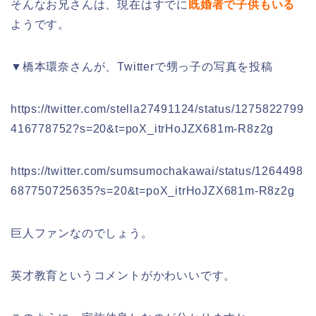
そんなお兄さんは、現在はすでに
既婚者で子供もいる
ようです。
▼橋本環奈さんが、Twitterで甥っ子の写真を投稿
https://twitter.com/stella27491124/status/1275822799
416778752?s=20&t=poX_itrHoJZX681m-R8z2g
https://twitter.com/sumsumochakawai/status/1264498
687750725635?s=20&t=poX_itrHoJZX681m-R8z2g
巨人ファンなのでしょう。
英才教育というコメントがかわいいです。