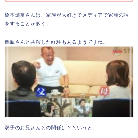
橋本環奈さんは、家族が大好きでメディアで家族の話
をすることが多く、
鶴瓶さんと共演した経験もあるようですね。
双子のお兄さんとの関係は？というと、