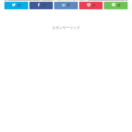
スポンサーリンク