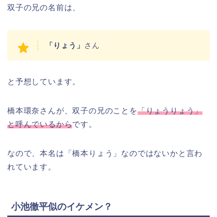
双子の兄の名前は、
「りょう」
さん
と予想しています。
橋本環奈さんが、双子の兄のことを
「りょうりょう」
と呼んでいるから
です。
なので、本名は「橋本りょう」なのではないかと言わ
れています。
小池徹平似のイケメン？