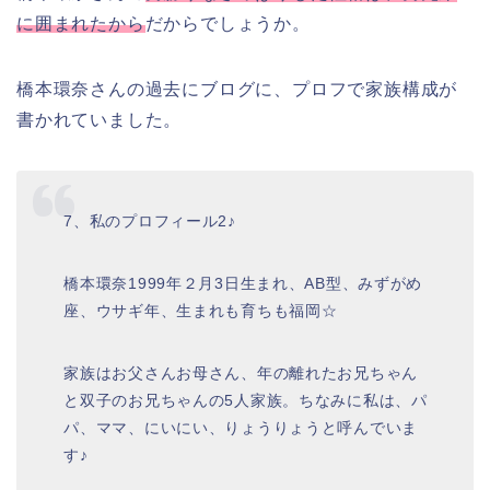
に囲まれたから
だからでしょうか。
橋本環奈さんの過去にブログに、プロフで家族構成が
書かれていました。
7、私のプロフィール2♪
橋本環奈1999年２月3日生まれ、AB型、みずがめ
座、ウサギ年、生まれも育ちも福岡☆
家族はお父さんお母さん、年の離れたお兄ちゃん
と双子のお兄ちゃんの5人家族。ちなみに私は、パ
パ、ママ、にいにい、りょうりょうと呼んでいま
す♪