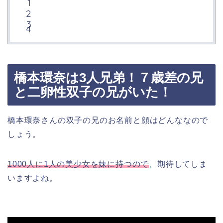
橋本環奈は3人兄弟！７歳差の兄
と二卵性双子の兄がいた！
橋本環奈さんの双子の兄のお名前と顔はどんななので
しょう。
1000人に1人の美少女を妹に持つので
、期待してしま
いますよね。