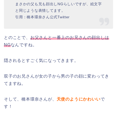
まさかの父も兄も顔出しNGらしいですが、絵文字
と同じような表情してます。
引用：橋本環奈さん公式Twitter
とのことで、
お父さんと一番上のお兄さんの顔出しは
NG
なんですね。
隠されるとすごく気になってきます。
双子のお兄さんが女の子から男の子の顔に変わってき
てますね。
そして、橋本環奈さんが、
天使のようにかわいい
で
す！