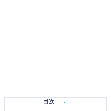
目次
[
]
hide