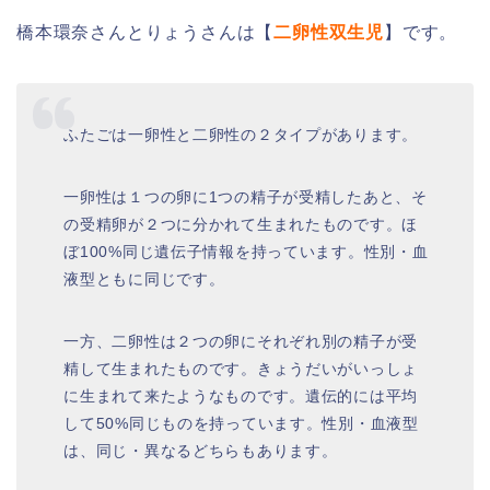
橋本環奈さんとりょうさんは【
二卵性双生児
】です。
ふたごは一卵性と二卵性の２タイプがあります。
一卵性は１つの卵に1つの精子が受精したあと、そ
の受精卵が２つに分かれて生まれたものです。ほ
ぼ100%同じ遺伝子情報を持っています。性別・血
液型ともに同じです。
一方、二卵性は２つの卵にそれぞれ別の精子が受
精して生まれたものです。きょうだいがいっしょ
に生まれて来たようなものです。遺伝的には平均
して50%同じものを持っています。性別・血液型
は、同じ・異なるどちらもあります。