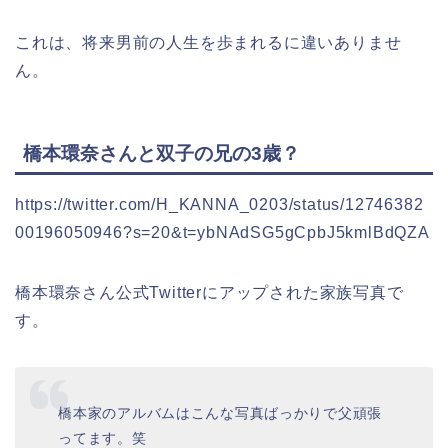
これは、将来男前の人生を歩まれるに違いありませ
ん。
橋本環奈さんと双子の兄の3歳？
https://twitter.com/H_KANNA_0203/status/12746382
00196050946?s=20&t=ybNAdSG5gCpbJ5kmlBdQZA
橋本環奈さん公式Twitterにアップされた家族写真で
す。
橋本家のアルバムはこんな写真ばっかりで父頑張
ってます。笑