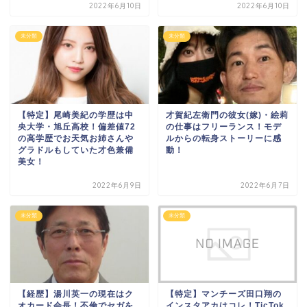
2022年6月10日
2022年6月10日
未分類
未分類
【特定】尾崎美紀の学歴は中
才賀紀左衛門の彼女(嫁)・絵莉
央大学・旭丘高校！偏差値72
の仕事はフリーランス！モデ
の高学歴でお天気お姉さんや
ルからの転身ストーリーに感
グラドルもしていた才色兼備
動！
美女！
2022年6月9日
2022年6月7日
未分類
未分類
【経歴】湯川英一の現在はク
【特定】マンチーズ田口翔の
オカード会長！不倫でセガを
インスタアカはコレ！TicTok