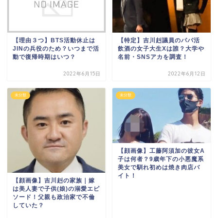
【理由３つ】BTS活動休止は
【特定】吉川赳議員のパパ活
JINの兵役のため？いつまで活
飲酒の女子大生Xは誰？大学や
動で復帰時期はいつ？
名前・SNSアカを調査！
2022年6月15日
2022年6月12日
未分類
未分類
【顔画像】工藤阿須加の彼女A
子は何者？9歳年下の小悪魔系
美女で馴れ初めは焼き肉店バ
イト！
【顔画像】吉川赳の家族｜嫁
は美人妻で子供(娘)の溺愛エピ
ソード！父親も政治家で不倫
していた？