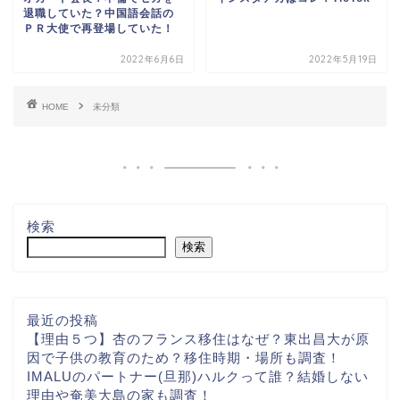
退職していた？中国語会話の
ＰＲ大使で再登場していた！
2022年6月6日
2022年5月19日
HOME
未分類
検索
検索
最近の投稿
【理由５つ】杏のフランス移住はなぜ？東出昌大が原
因で子供の教育のため？移住時期・場所も調査！
IMALUのパートナー(旦那)ハルクって誰？結婚しない
理由や奄美大島の家も調査！