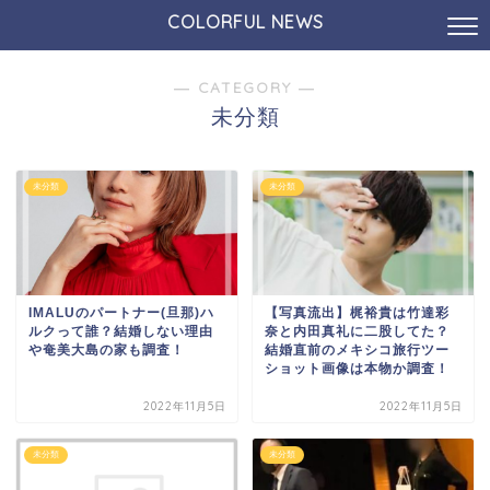
COLORFUL NEWS
― CATEGORY ―
未分類
未分類
未分類
IMALUのパートナー(旦那)ハ
【写真流出】梶裕貴は竹達彩
ルクって誰？結婚しない理由
奈と内田真礼に二股してた？
や奄美大島の家も調査！
結婚直前のメキシコ旅行ツー
ショット画像は本物か調査！
2022年11月5日
2022年11月5日
未分類
未分類