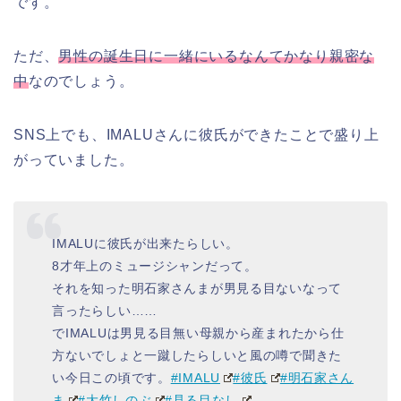
です。
ただ、
男性の誕生日に一緒にいるなんてかなり親密な
中
なのでしょう。
SNS上でも、IMALUさんに彼氏ができたことで盛り上
がっていました。
IMALUに彼氏が出来たらしい。
8才年上のミュージシャンだって。
それを知った明石家さんまが男見る目ないなって
言ったらしい……
でIMALUは男見る目無い母親から産まれたから仕
方ないでしょと一蹴したらしいと風の噂で聞きた
い今日この頃です。
#IMALU
#彼氏
#明石家さん
ま
#大竹しのぶ
#見る目なし