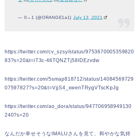
— 0→1 (@ORANGE1a1)
July 13, 2021
https://twitter.com/cv_szsy/status/9753670005359820
83?s=20&t=iT3c-46TQNZTj58IDEzvdw
https://twitter.com/5smap818712/status/14084569729
07597827?s=20&t=VjjS4_xwenTRygVTscKpJg
https://twitter.com/ao_dora/status/947706958949130
240?s=20
なんだか幸せそうなIMALUさんを見て、和やかな気持