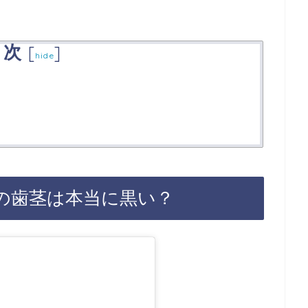
目次
[
]
hide
奈の歯茎は本当に黒い？