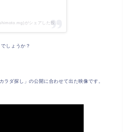
橋本環奈&井手上漠マネージャー(@kannahashimoto.mg)がシェアした投稿
当でしょうか？
画「カラダ探し」の公開に合わせて出た映像です。