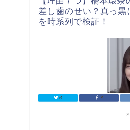
【理由７つ】橋本環奈
差し歯のせい？真っ黒
を時系列で検証！
ス