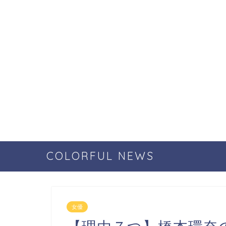
COLORFUL NEWS
女優