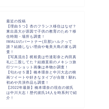
最近の投稿
【理由５つ】杏のフランス移住はなぜ？
東出昌大が原因で子供の教育のため？移
住時期・場所も調査！
IMALUのパートナー(旦那)ハルクって
誰？結婚しない理由や奄美大島の家も調
査！
【写真流出】梶裕貴は竹達彩奈と内田真
礼に二股してた？結婚直前のメキシコ旅
行ツーショット画像は本物か調査！
【匂わせ５選】橋本環奈と中川大志の映
画ツイートや好きなタイプが合致！馴れ
初めや共演作品も調査！
【2022年最新】橋本環奈の現在の彼氏
は中川大志！歴代彼氏14人を時系列で紹
介！