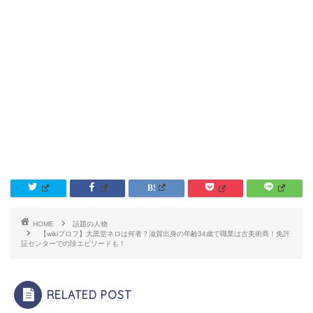
HOME
話題の人物
【wikiプロフ】大黒堂ネロは何者？滋賀出身の年齢34歳で職業は古美術商！免許
証センターでの珍エピソードも！
RELATED POST