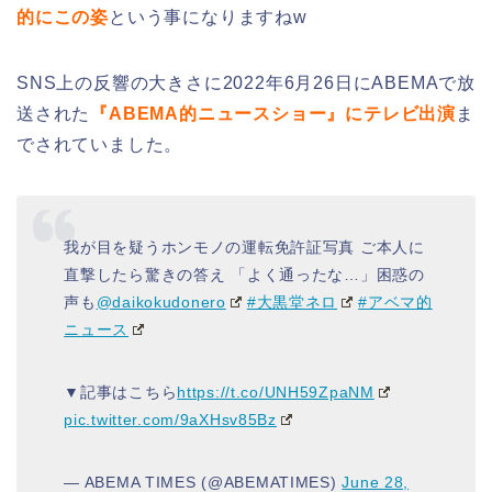
的にこの姿
という事になりますねw
SNS上の反響の大きさに2022年6月26日にABEMAで放
送された
『ABEMA的ニュースショー』にテレビ出演
ま
でされていました。
我が目を疑うホンモノの運転免許証写真 ご本人に
直撃したら驚きの答え 「よく通ったな…」困惑の
声も
@daikokudonero
#大黒堂ネロ
#アベマ的
ニュース
▼記事はこちら
https://t.co/UNH59ZpaNM
pic.twitter.com/9aXHsv85Bz
— ABEMA TIMES (@ABEMATIMES)
June 28,