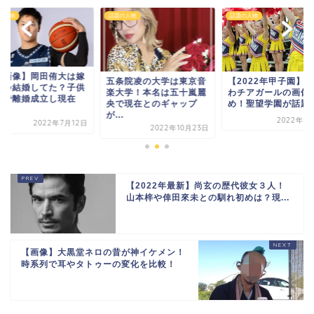
の人物
話題の人物
話題の人物
【顔画像】岡田侑大
条院凌の大学は東京音
【2022年甲子園】激か
といつ結婚してた？
大学！本名は五十嵐麗
わチアガールの画像まと
０歳で離婚成立し現
で現在とのギャップ
め！聖望学園が話題で...
は...
.
2022年8月19日
2022年7月
2022年10月23日
【2022年最新】尚玄の歴代彼女３人！
山本梓や倖田來未との馴れ初めは？現...
【画像】大黒堂ネロの昔が神イケメン！
時系列で耳やタトゥーの変化を比較！