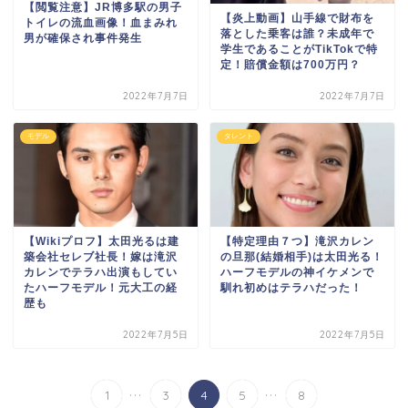
【閲覧注意】JR博多駅の男子
【炎上動画】山手線で財布を
トイレの流血画像！血まみれ
落とした乗客は誰？未成年で
男が確保され事件発生
学生であることがTikTokで特
定！賠償金額は700万円？
2022年7月7日
2022年7月7日
モデル
タレント
【Wikiプロフ】太田光るは建
【特定理由７つ】滝沢カレン
築会社セレブ社長！嫁は滝沢
の旦那(結婚相手)は太田光る！
カレンでテラハ出演もしてい
ハーフモデルの神イケメンで
たハーフモデル！元大工の経
馴れ初めはテラハだった！
歴も
2022年7月5日
2022年7月5日
...
...
1
3
4
5
8