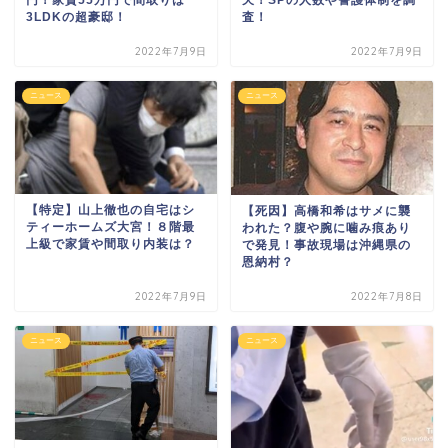
3LDKの超豪邸！
査！
2022年7月9日
2022年7月9日
ニュース
ニュース
【特定】山上徹也の自宅はシ
【死因】高橋和希はサメに襲
ティーホームズ大宮！８階最
われた？腹や腕に噛み痕あり
上級で家賃や間取り内装は？
で発見！事故現場は沖縄県の
恩納村？
2022年7月9日
2022年7月8日
ニュース
ニュース