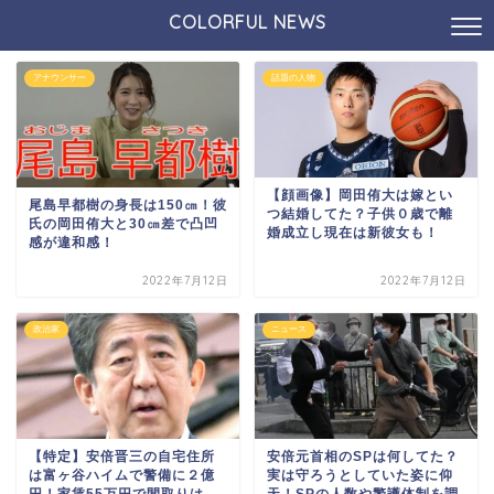
COLORFUL NEWS
アナウンサー
話題の人物
【顔画像】岡田侑大は嫁とい
尾島早都樹の身長は150㎝！彼
つ結婚してた？子供０歳で離
氏の岡田侑大と30㎝差で凸凹
婚成立し現在は新彼女も！
感が違和感！
2022年7月12日
2022年7月12日
政治家
ニュース
【特定】安倍晋三の自宅住所
安倍元首相のSPは何してた？
は富ヶ谷ハイムで警備に２億
実は守ろうとしていた姿に仰
円！家賃55万円で間取りは
天！SPの人数や警護体制を調