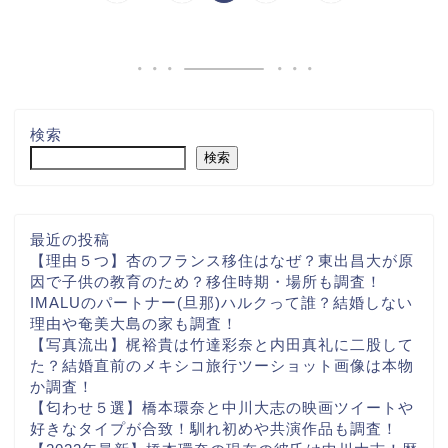
検索
検索
最近の投稿
【理由５つ】杏のフランス移住はなぜ？東出昌大が原
因で子供の教育のため？移住時期・場所も調査！
IMALUのパートナー(旦那)ハルクって誰？結婚しない
理由や奄美大島の家も調査！
【写真流出】梶裕貴は竹達彩奈と内田真礼に二股して
た？結婚直前のメキシコ旅行ツーショット画像は本物
か調査！
【匂わせ５選】橋本環奈と中川大志の映画ツイートや
好きなタイプが合致！馴れ初めや共演作品も調査！