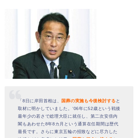
「8日に岸田首相は、
国葬の実施も今後検討する
と
取材に明かしていました。‘06年に52歳という戦後
最年少の若さで総理大臣に就任し、第二次安倍内
閣もあわせた8年8カ月という通算在任期間は歴代
最長です。さらに東京五輪の招致などに尽力した