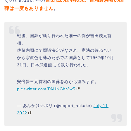
そのため1967年の
吉田茂の国葬
以来、首相経験者の国
葬は一度もありません
。
戦後、国葬が執り行われた唯一の例が吉田茂元首
相。
佐藤内閣にて閣議決定がなされ、憲法の兼ね合い
から宗教色を薄めた形での国葬として1967年10月
31日、日本武道館にて執り行われた。
安倍晋三元首相の国葬を心から望みます。
pic.twitter.com/PAUNGbr3w5
— あんかけナポリ (@napori_ankake)
July 11,
2022