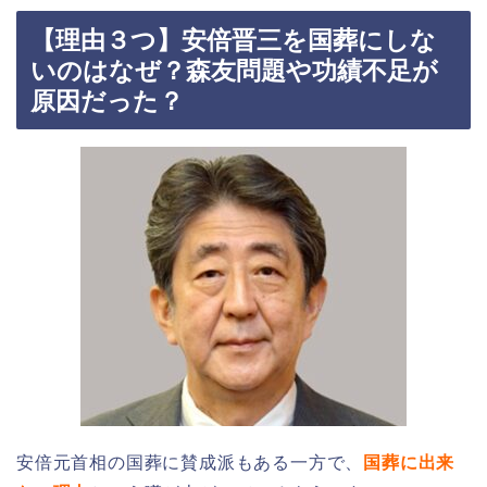
【理由３つ】安倍晋三を国葬にしな
いのはなぜ？森友問題や功績不足が
原因だった？
安倍元首相の国葬に賛成派もある一方で、
国葬に出来