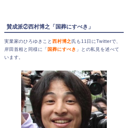
賛成派②西村博之「国葬にすべき」
実業家のひろゆきこと
西村博之
氏も11日にTwitterで、
岸田首相と同様に「
国葬にすべき
」との私見を述べて
います。