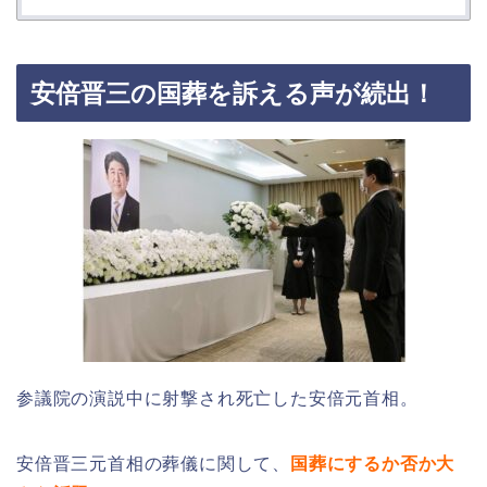
安倍晋三の国葬を訴える声が続出！
参議院の演説中に射撃され死亡した安倍元首相。
安倍晋三元首相の葬儀に関して、
国葬にするか否か大